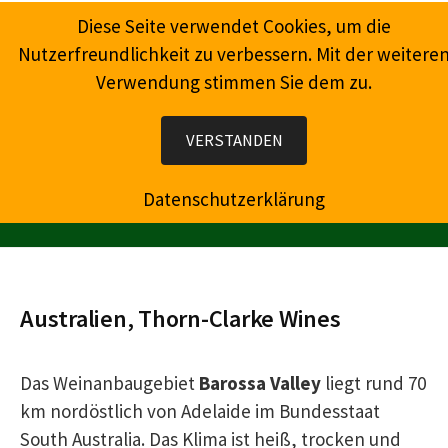
Springe
Diese Seite verwendet Cookies, um die
zum
Nutzerfreundlichkeit zu verbessern. Mit der weitere
Inhalt
Verwendung stimmen Sie dem zu.
Wein, Champagner, Prosecco, Feinkost, Präsente
VERSTANDEN
Datenschutzerklärung
MENÜ
Australien, Thorn-Clarke Wines
Das Weinanbaugebiet
Barossa Valley
liegt rund 70
km nordöstlich von Adelaide im Bundesstaat
South Australia. Das Klima ist heiß, trocken und