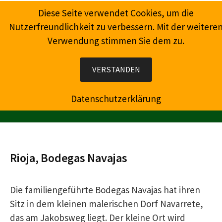
Springe
Diese Seite verwendet Cookies, um die
zum
Nutzerfreundlichkeit zu verbessern. Mit der weitere
Inhalt
Verwendung stimmen Sie dem zu.
Wein, Champagner, Prosecco, Feinkost, Präsente
VERSTANDEN
Datenschutzerklärung
MENÜ
Rioja, Bodegas Navajas
Die familiengeführte Bodegas Navajas hat ihren
Sitz in dem kleinen malerischen Dorf Navarrete,
das am Jakobsweg liegt. Der kleine Ort wird