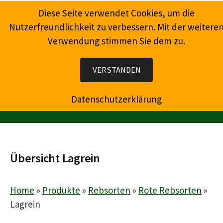
Springe
Diese Seite verwendet Cookies, um die
zum
Nutzerfreundlichkeit zu verbessern. Mit der weitere
Inhalt
Verwendung stimmen Sie dem zu.
Wein, Champagner, Prosecco, Feinkost, Präsente
VERSTANDEN
Datenschutzerklärung
MENÜ
Übersicht Lagrein
Home
»
Produkte
»
Rebsorten
»
Rote Rebsorten
»
Lagrein