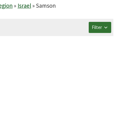
egion
»
Israel
»
Samson
Filter