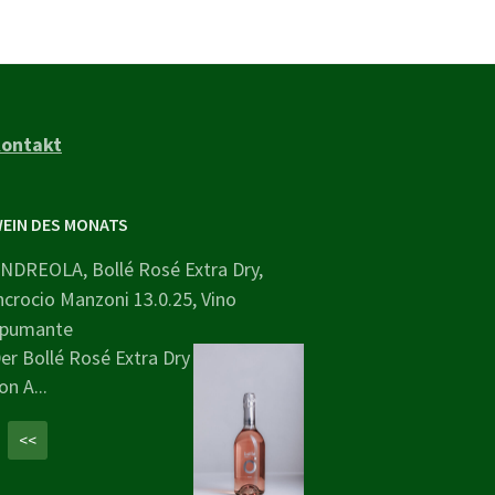
ontakt
EIN DES MONATS
NDREOLA, Bollé Rosé Extra Dry,
ncrocio Manzoni 13.0.25, Vino
pumante
er Bollé Rosé Extra Dry
on A...
<<