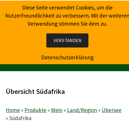
Springe
Diese Seite verwendet Cookies, um die
zum
Nutzerfreundlichkeit zu verbessern. Mit der weitere
Inhalt
Verwendung stimmen Sie dem zu.
Wein, Champagner, Prosecco, Feinkost, Präsente
VERSTANDEN
Datenschutzerklärung
MENÜ
Übersicht Südafrika
Home
»
Produkte
»
Wein
»
Land/Region
»
Übersee
»
Südafrika