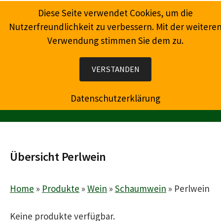
Springe
Diese Seite verwendet Cookies, um die
zum
Nutzerfreundlichkeit zu verbessern. Mit der weitere
Inhalt
Verwendung stimmen Sie dem zu.
Wein, Champagner, Prosecco, Feinkost, Präsente
VERSTANDEN
Datenschutzerklärung
MENÜ
Übersicht Perlwein
Home
»
Produkte
»
Wein
»
Schaumwein
»
Perlwein
Keine produkte verfügbar.