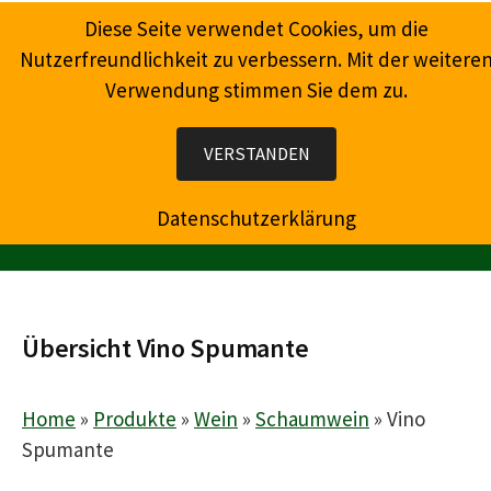
Springe
Diese Seite verwendet Cookies, um die
zum
Nutzerfreundlichkeit zu verbessern. Mit der weitere
Inhalt
Verwendung stimmen Sie dem zu.
Wein, Champagner, Prosecco, Feinkost, Präsente
VERSTANDEN
Datenschutzerklärung
MENÜ
Übersicht Vino Spumante
Home
»
Produkte
»
Wein
»
Schaumwein
»
Vino
Spumante