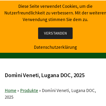
Springe
Diese Seite verwendet Cookies, um die
zum
Nutzerfreundlichkeit zu verbessern. Mit der weitere
Inhalt
Verwendung stimmen Sie dem zu.
Wein, Champagner, Prosecco, Feinkost, Präsente
VERSTANDEN
Datenschutzerklärung
MENÜ
Domìni Veneti, Lugana DOC, 2025
Home
»
Produkte
»
Domìni Veneti, Lugana DOC,
2025