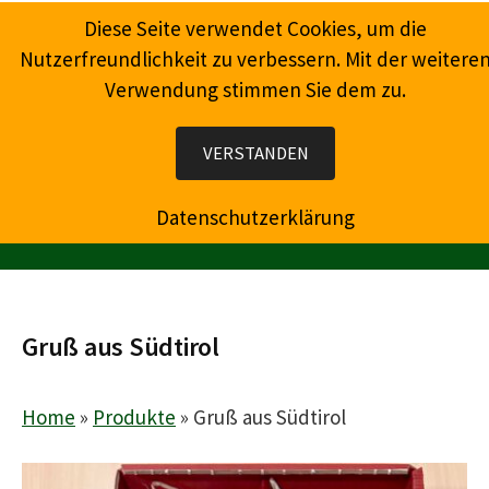
Springe
Diese Seite verwendet Cookies, um die
zum
Nutzerfreundlichkeit zu verbessern. Mit der weitere
Inhalt
Verwendung stimmen Sie dem zu.
Wein, Champagner, Prosecco, Feinkost, Präsente
VERSTANDEN
Datenschutzerklärung
MENÜ
Gruß aus Südtirol
Home
»
Produkte
»
Gruß aus Südtirol