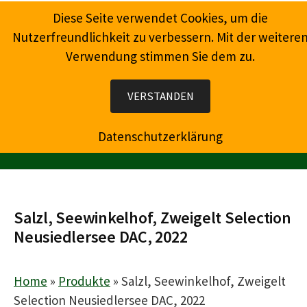
Springe
Diese Seite verwendet Cookies, um die
zum
Nutzerfreundlichkeit zu verbessern. Mit der weitere
Inhalt
Verwendung stimmen Sie dem zu.
Wein, Champagner, Prosecco, Feinkost, Präsente
VERSTANDEN
Datenschutzerklärung
MENÜ
Salzl, Seewinkelhof, Zweigelt Selection
Neusiedlersee DAC, 2022
Home
»
Produkte
»
Salzl, Seewinkelhof, Zweigelt
Selection Neusiedlersee DAC, 2022