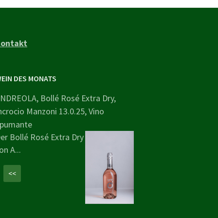
ontakt
EIN DES MONATS
NDREOLA, Bollé Rosé Extra Dry,
ncrocio Manzoni 13.0.25, Vino
pumante
er Bollé Rosé Extra Dry
on A...
<<