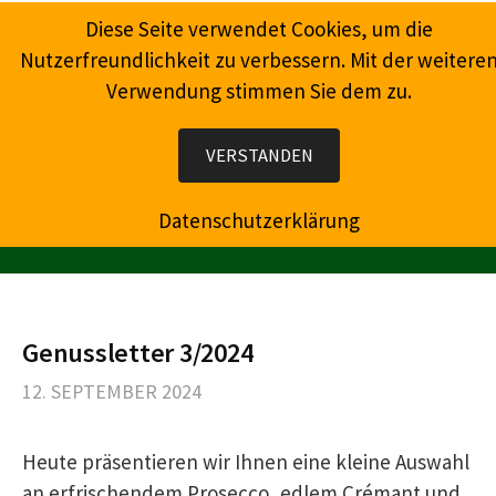
Springe
Diese Seite verwendet Cookies, um die
zum
Nutzerfreundlichkeit zu verbessern. Mit der weitere
Inhalt
Verwendung stimmen Sie dem zu.
Wein, Champagner, Prosecco, Feinkost, Präsente
VERSTANDEN
Datenschutzerklärung
MENÜ
Genussletter 3/2024
12. SEPTEMBER 2024
Heute präsentieren wir Ihnen eine kleine Auswahl
an erfrischendem Prosecco, edlem Crémant und