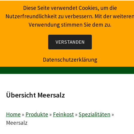
Springe
Diese Seite verwendet Cookies, um die
zum
Nutzerfreundlichkeit zu verbessern. Mit der weitere
Inhalt
Verwendung stimmen Sie dem zu.
Wein, Champagner, Prosecco, Feinkost, Präsente
VERSTANDEN
Datenschutzerklärung
MENÜ
Übersicht Meersalz
Home
»
Produkte
»
Feinkost
»
Spezialitäten
»
Meersalz