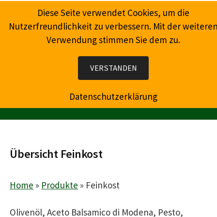
Springe
Diese Seite verwendet Cookies, um die
zum
Nutzerfreundlichkeit zu verbessern. Mit der weitere
Inhalt
Verwendung stimmen Sie dem zu.
Wein, Champagner, Prosecco, Feinkost, Präsente
VERSTANDEN
Datenschutzerklärung
MENÜ
Übersicht Feinkost
Home
»
Produkte
»
Feinkost
Olivenöl, Aceto Balsamico di Modena, Pesto,