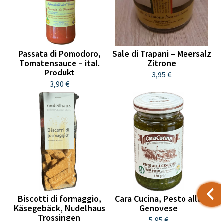
Passata di Pomodoro,
Sale di Trapani – Meersalz
Tomatensauce – ital.
Zitrone
Produkt
3,95 €
3,90 €
Biscotti di formaggio,
Cara Cucina, Pesto alla
Käsegebäck, Nudelhaus
Genovese
Trossingen
5,95 €