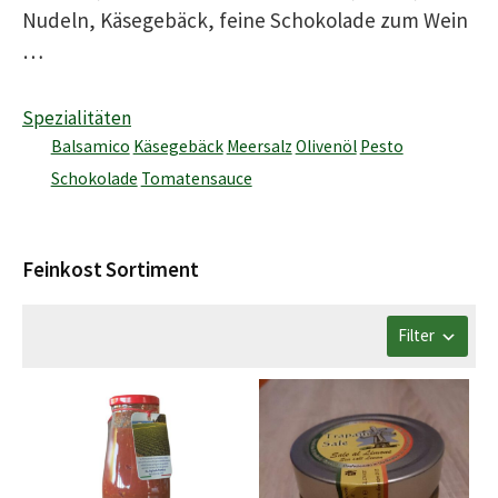
Nudeln, Käsegebäck, feine Schokolade zum Wein
…
Spezialitäten
Balsamico
Käsegebäck
Meersalz
Olivenöl
Pesto
Schokolade
Tomatensauce
Feinkost Sortiment
Filter