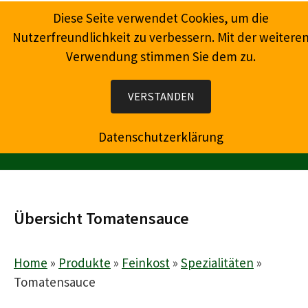
Springe
Diese Seite verwendet Cookies, um die
zum
Nutzerfreundlichkeit zu verbessern. Mit der weitere
Inhalt
Verwendung stimmen Sie dem zu.
Wein, Champagner, Prosecco, Feinkost, Präsente
VERSTANDEN
Datenschutzerklärung
MENÜ
Übersicht Tomatensauce
Home
»
Produkte
»
Feinkost
»
Spezialitäten
»
Tomatensauce