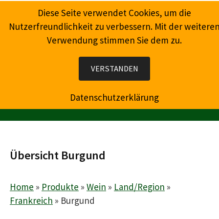
Springe
Diese Seite verwendet Cookies, um die
zum
Nutzerfreundlichkeit zu verbessern. Mit der weitere
Inhalt
Verwendung stimmen Sie dem zu.
Wein, Champagner, Prosecco, Feinkost, Präsente
VERSTANDEN
Datenschutzerklärung
MENÜ
Übersicht Burgund
Home
»
Produkte
»
Wein
»
Land/Region
»
Frankreich
»
Burgund