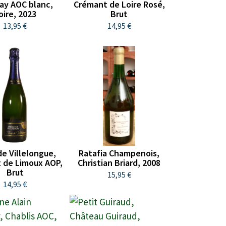
ay AOC blanc,
Crémant de Loire Rosé,
oire, 2023
Brut
13,95 €
14,95 €
de Villelongue,
Ratafia Champenois,
 de Limoux AOP,
Christian Briard, 2008
Brut
15,95 €
14,95 €