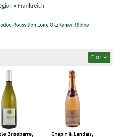
egion
»
Frankreich
edoc-Roussillon
Loire
Okzitanien
Rhône
Filter
le Brisebarre,
Chapin & Landais,