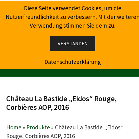
Springe
Diese Seite verwendet Cookies, um die
zum
Nutzerfreundlichkeit zu verbessern. Mit der weitere
Inhalt
Verwendung stimmen Sie dem zu.
Wein, Champagner, Prosecco, Feinkost, Präsente
VERSTANDEN
Datenschutzerklärung
MENÜ
Château La Bastide „Eidos“ Rouge,
Corbières AOP, 2016
Home
»
Produkte
»
Château La Bastide „Eidos“
Rouge, Corbières AOP, 2016