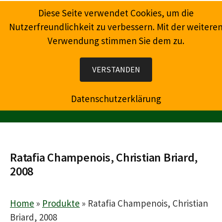
Springe
Diese Seite verwendet Cookies, um die
zum
Nutzerfreundlichkeit zu verbessern. Mit der weitere
Inhalt
Verwendung stimmen Sie dem zu.
Wein, Champagner, Prosecco, Feinkost, Präsente
VERSTANDEN
Datenschutzerklärung
MENÜ
Ratafia Champenois, Christian Briard,
2008
Home
»
Produkte
»
Ratafia Champenois, Christian
Briard, 2008