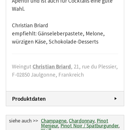
Aperitif und ist auch für Cocktails eine gute
Wahl.
Christian Briard
empfiehlt: Gänseleberpastete, Melone,
würzigen Käse, Schokolade-Desserts
Weingut
Christian Briard
, 21, rue du Plessier,
F-02850 Jaulgonne, Frankreich
Produktdaten
siehe auch >>
Champagne
,
Chardonnay
,
Pinot
Menieur
,
Pinot Noir / Spätburgunder
,