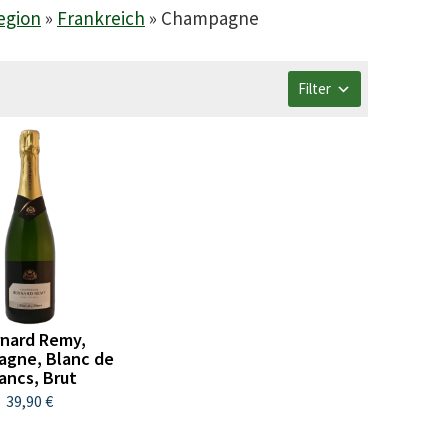
egion
»
Frankreich
»
Champagne
Filter
nard Remy,
gne, Blanc de
ancs, Brut
39,90 €