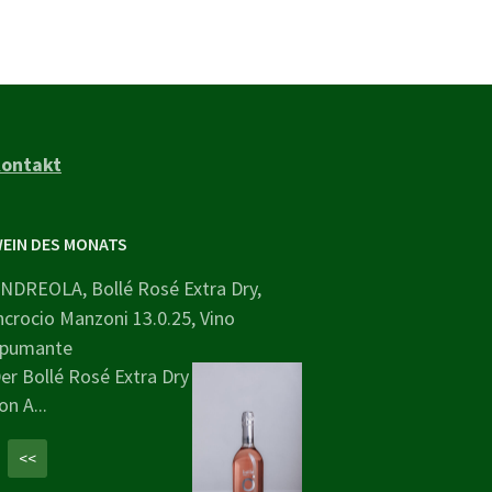
ontakt
EIN DES MONATS
NDREOLA, Bollé Rosé Extra Dry,
ncrocio Manzoni 13.0.25, Vino
pumante
er Bollé Rosé Extra Dry
on A...
<<