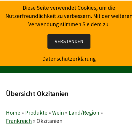
Springe
Diese Seite verwendet Cookies, um die
zum
Nutzerfreundlichkeit zu verbessern. Mit der weitere
Inhalt
Verwendung stimmen Sie dem zu.
Wein, Champagner, Prosecco, Feinkost, Präsente
VERSTANDEN
Datenschutzerklärung
MENÜ
Übersicht Okzitanien
Home
»
Produkte
»
Wein
»
Land/Region
»
Frankreich
»
Okzitanien