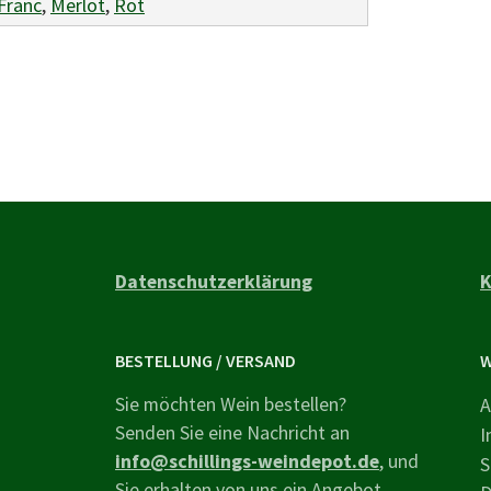
Franc
,
Merlot
,
Rot
Datenschutzerklärung
K
BESTELLUNG / VERSAND
W
Sie möchten Wein bestellen?
A
Senden Sie eine Nachricht an
I
info@schillings-weindepot.de
, und
S
Sie erhalten von uns ein Angebot.