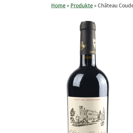
Home
»
Produkte
»
Château Couder