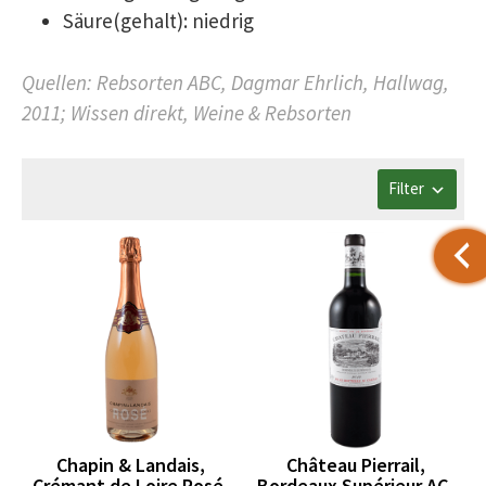
Säure(gehalt): niedrig
Quellen: Rebsorten ABC, Dagmar Ehrlich, Hallwag,
2011; Wissen direkt, Weine & Rebsorten
Filter
Chapin & Landais,
Château Pierrail,
Crémant de Loire Rosé,
Bordeaux Supérieur AC,