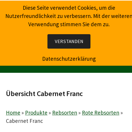
Springe
Diese Seite verwendet Cookies, um die
zum
Nutzerfreundlichkeit zu verbessern. Mit der weitere
Inhalt
Verwendung stimmen Sie dem zu.
Wein, Champagner, Prosecco, Feinkost, Präsente
VERSTANDEN
Datenschutzerklärung
MENÜ
Übersicht Cabernet Franc
Home
»
Produkte
»
Rebsorten
»
Rote Rebsorten
»
Cabernet Franc