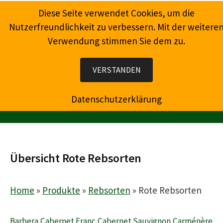
Springe
Diese Seite verwendet Cookies, um die
zum
Nutzerfreundlichkeit zu verbessern. Mit der weitere
Inhalt
Verwendung stimmen Sie dem zu.
Wein, Champagner, Prosecco, Feinkost, Präsente
VERSTANDEN
Datenschutzerklärung
MENÜ
Übersicht Rote Rebsorten
Home
»
Produkte
»
Rebsorten
»
Rote Rebsorten
Barbera
Cabernet Franc
Cabernet Sauvignon
Carménère