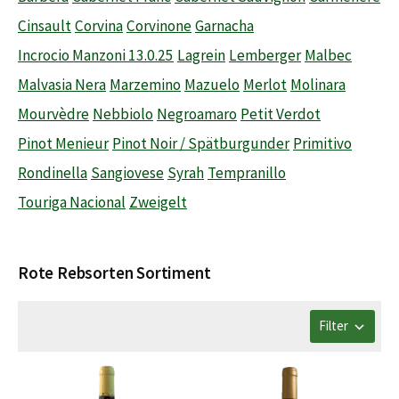
Cinsault
Corvina
Corvinone
Garnacha
Incrocio Manzoni 13.0.25
Lagrein
Lemberger
Malbec
Malvasia Nera
Marzemino
Mazuelo
Merlot
Molinara
Mourvèdre
Nebbiolo
Negroamaro
Petit Verdot
Pinot Menieur
Pinot Noir / Spätburgunder
Primitivo
Rondinella
Sangiovese
Syrah
Tempranillo
Touriga Nacional
Zweigelt
Rote Rebsorten Sortiment
Filter