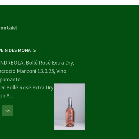
ontakt
EIN DES MONATS
NDREOLA, Bollé Rosé Extra Dry,
ncrocio Manzoni 13.0.25, Vino
pumante
er Bollé Rosé Extra Dry
on A...
<<