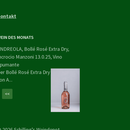
ontakt
EIN DES MONATS
NDREOLA, Bollé Rosé Extra Dry,
ncrocio Manzoni 13.0.25, Vino
pumante
er Bollé Rosé Extra Dry
on A...
<<
 2026 Schilling’s Weindepot