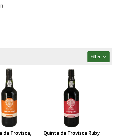
in
Filter
a da Trovisca,
Quinta da Trovisca Ruby