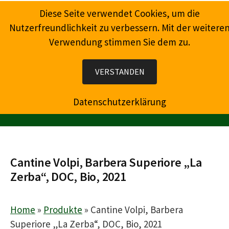
Springe
Diese Seite verwendet Cookies, um die
zum
Nutzerfreundlichkeit zu verbessern. Mit der weitere
Inhalt
Verwendung stimmen Sie dem zu.
Wein, Champagner, Prosecco, Feinkost, Präsente
VERSTANDEN
Datenschutzerklärung
MENÜ
Cantine Volpi, Barbera Superiore „La
Zerba“, DOC, Bio, 2021
Home
»
Produkte
»
Cantine Volpi, Barbera
Superiore „La Zerba“, DOC, Bio, 2021