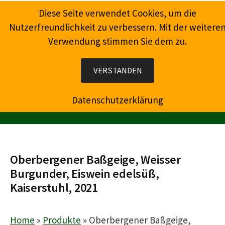
Springe
Diese Seite verwendet Cookies, um die
zum
Nutzerfreundlichkeit zu verbessern. Mit der weitere
Inhalt
Verwendung stimmen Sie dem zu.
Wein, Champagner, Prosecco, Feinkost, Präsente
VERSTANDEN
Datenschutzerklärung
MENÜ
Oberbergener Baßgeige, Weisser
Burgunder, Eiswein edelsüß,
Kaiserstuhl, 2021
Home
»
Produkte
»
Oberbergener Baßgeige,