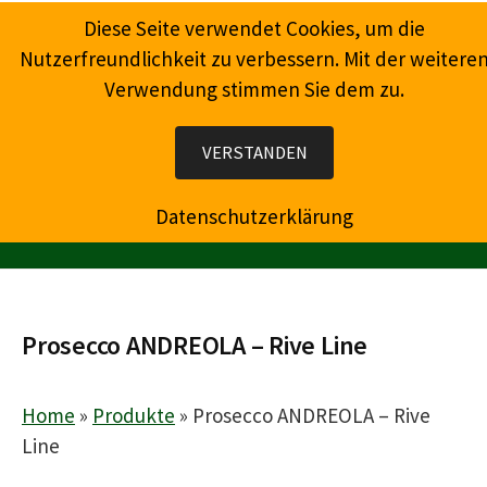
Springe
Diese Seite verwendet Cookies, um die
zum
Nutzerfreundlichkeit zu verbessern. Mit der weitere
Inhalt
Verwendung stimmen Sie dem zu.
Wein, Champagner, Prosecco, Feinkost, Präsente
VERSTANDEN
Datenschutzerklärung
MENÜ
Prosecco ANDREOLA – Rive Line
Home
»
Produkte
»
Prosecco ANDREOLA – Rive
Line