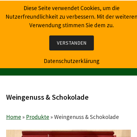
Springe
Diese Seite verwendet Cookies, um die
zum
Nutzerfreundlichkeit zu verbessern. Mit der weitere
Inhalt
Verwendung stimmen Sie dem zu.
Wein, Champagner, Prosecco, Feinkost, Präsente
VERSTANDEN
Datenschutzerklärung
MENÜ
Weingenuss & Schokolade
Home
»
Produkte
»
Weingenuss & Schokolade