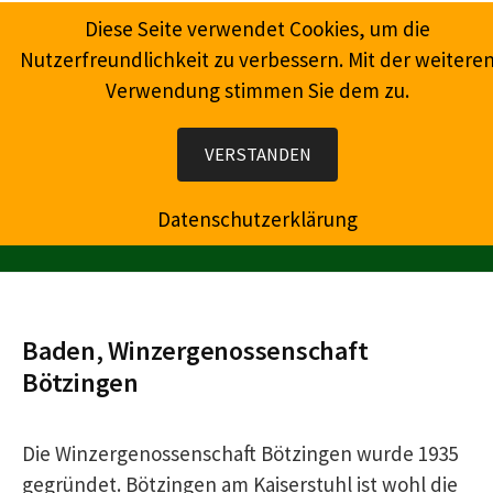
Springe
Diese Seite verwendet Cookies, um die
zum
Nutzerfreundlichkeit zu verbessern. Mit der weitere
Inhalt
Verwendung stimmen Sie dem zu.
Wein, Champagner, Prosecco, Feinkost, Präsente
VERSTANDEN
Datenschutzerklärung
MENÜ
Baden, Winzergenossenschaft
Bötzingen
Die Winzergenossenschaft Bötzingen wurde 1935
gegründet. Bötzingen am Kaiserstuhl ist wohl die