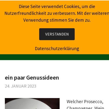
Springe
Diese Seite verwendet Cookies, um die
zum
Nutzerfreundlichkeit zu verbessern. Mit der weitere
Inhalt
Verwendung stimmen Sie dem zu.
Wein, Champagner, Prosecco, Feinkost, Präsente
VERSTANDEN
Datenschutzerklärung
MENÜ
ein paar Genussideen
24. JANUAR 2023
Welcher Prosecco,
Champagner, Wein