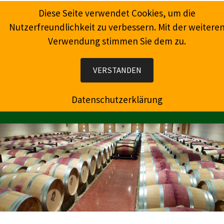
Springe
Diese Seite verwendet Cookies, um die
zum
Nutzerfreundlichkeit zu verbessern. Mit der weitere
Inhalt
Verwendung stimmen Sie dem zu.
Wein, Champagner, Prosecco, Feinkost, Präsente
VERSTANDEN
Datenschutzerklärung
MENÜ