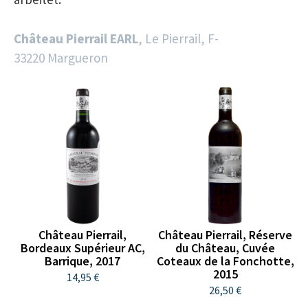
Château Pierrail EARL
, Le Pierrail, F-
33220 Margueron
Château Pierrail,
Château Pierrail, Réserve
Bordeaux Supérieur AC,
du Château, Cuvée
Barrique, 2017
Coteaux de la Fonchotte,
2015
14,95 €
26,50 €