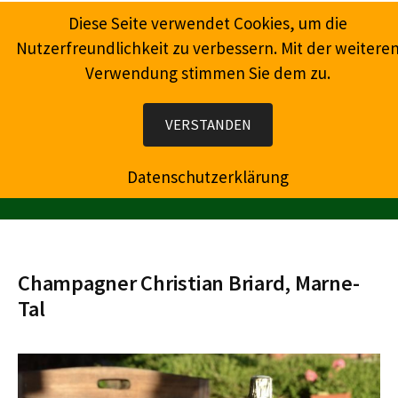
Springe
Diese Seite verwendet Cookies, um die
zum
Nutzerfreundlichkeit zu verbessern. Mit der weitere
Inhalt
Verwendung stimmen Sie dem zu.
Wein, Champagner, Prosecco, Feinkost, Präsente
VERSTANDEN
Datenschutzerklärung
MENÜ
Champagner Christian Briard, Marne-
Tal