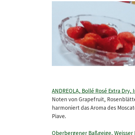
ANDREOLA, Bollé Rosé Extra Dry, 
Noten von Grapefruit, Rosenblät
harmoniert das Aroma des Moscat
Piave.
Oberbergener Baßgeige, Weisser B