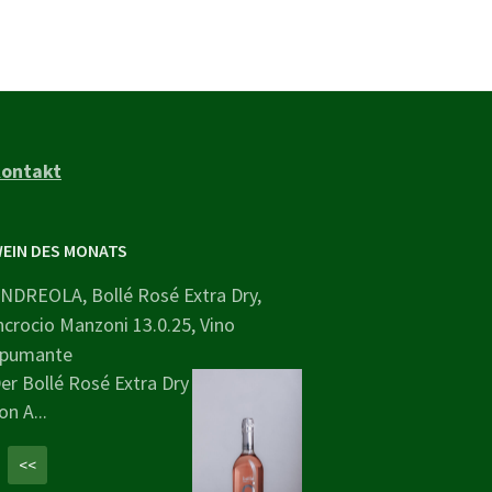
ontakt
EIN DES MONATS
NDREOLA, Bollé Rosé Extra Dry,
ncrocio Manzoni 13.0.25, Vino
pumante
er Bollé Rosé Extra Dry
on A...
<<