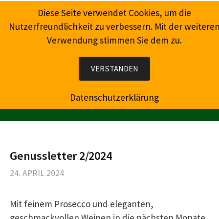
Springe
Diese Seite verwendet Cookies, um die
zum
Nutzerfreundlichkeit zu verbessern. Mit der weitere
Inhalt
Verwendung stimmen Sie dem zu.
Wein, Champagner, Prosecco, Feinkost, Präsente
VERSTANDEN
Datenschutzerklärung
MENÜ
Genussletter 2/2024
24. APRIL 2024
Mit feinem Prosecco und eleganten,
geschmackvollen Weinen in die nächsten Monate