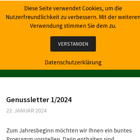
Springe
Diese Seite verwendet Cookies, um die
zum
Nutzerfreundlichkeit zu verbessern. Mit der weitere
Inhalt
Verwendung stimmen Sie dem zu.
Wein, Champagner, Prosecco, Feinkost, Präsente
VERSTANDEN
Datenschutzerklärung
MENÜ
Genussletter 1/2024
22. JANUAR 2024
Zum Jahresbeginn möchten wir Ihnen ein buntes
Programm vorstellen. Darin enthalten sind