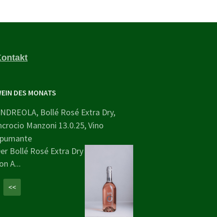
ontakt
EIN DES MONATS
NDREOLA, Bollé Rosé Extra Dry,
ncrocio Manzoni 13.0.25, Vino
pumante
er Bollé Rosé Extra Dry
on A...
<<