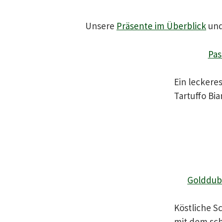
Unsere
Präsente im Überblick
und 
Pas
Ein leckeres
Tartuffo Bi
Golddub
Köstliche S
mit dem sch