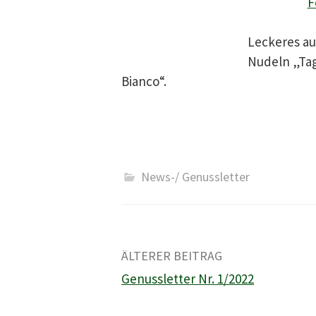
F
Leckeres au
Nudeln „Tagl
Bianco“.
News-/ Genussletter
Beitrags-
ÄLTERER BEITRAG
Genussletter Nr. 1/2022
Navigation