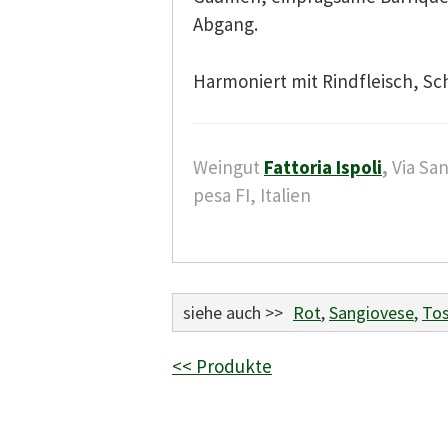
Abgang.
Harmoniert mit Rindfleisch, Sc
Weingut
Fattoria Ispoli
,
Via San
pesa FI, Italien
siehe auch >>
Rot
,
Sangiovese
,
To
<< Produkte