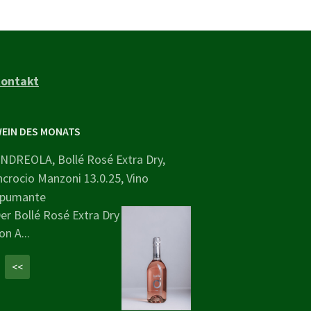
ontakt
EIN DES MONATS
NDREOLA, Bollé Rosé Extra Dry,
ncrocio Manzoni 13.0.25, Vino
pumante
er Bollé Rosé Extra Dry
on A...
<<