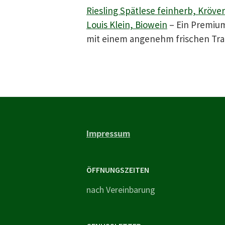
Riesling Spätlese feinherb, Kröve
Louis Klein, Biowein
– Ein Premiumr
mit einem angenehm frischen Tra
Impressum
ÖFFNUNGSZEITEN
nach Vereinbarung