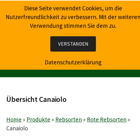
Springe
Diese Seite verwendet Cookies, um die
zum
Nutzerfreundlichkeit zu verbessern. Mit der weitere
Inhalt
Verwendung stimmen Sie dem zu.
Wein, Champagner, Prosecco, Feinkost, Präsente
VERSTANDEN
Datenschutzerklärung
MENÜ
Übersicht Canaiolo
Home
»
Produkte
»
Rebsorten
»
Rote Rebsorten
»
Canaiolo