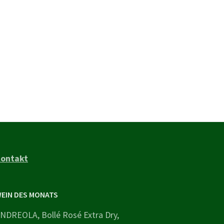
ontakt
EIN DES MONATS
NDREOLA, Bollé Rosé Extra Dry,