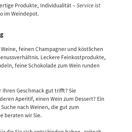
ertige Produkte, Individualität –
Service ist
to im Weindepot.
ng
r Weine, feinen Champagner und köstlichen
Genussverhältnis. Leckere Feinkostprodukte,
Nudeln, feine Schokolade zum Wein runden
 Ihren Geschmack gut trifft? Sie
nderen Aperitif, einen Wein zum Dessert? Ein
er Suche nach Weinen, die gut zum
 beraten wir Sie.
 für die Sie sich entschieden haben, zeitnah