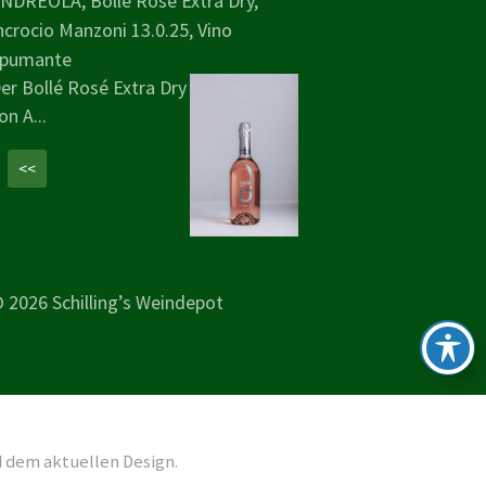
NDREOLA, Bollé Rosé Extra Dry,
ncrocio Manzoni 13.0.25, Vino
pumante
er Bollé Rosé Extra Dry
on A...
<<
 2026 Schilling’s Weindepot
 dem aktuellen Design.