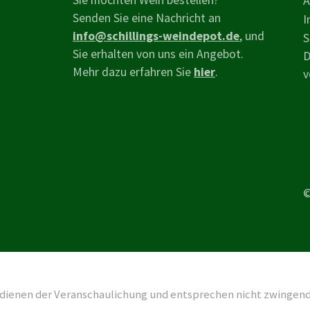
A
Senden Sie eine Nachricht an
I
info@schillings-weindepot.de
, und
S
Sie erhalten von uns ein Angebot.
D
Mehr dazu erfahren Sie
hier
.
v
©
 dienen der Veranschaulichung und entsprechen nicht zwingend