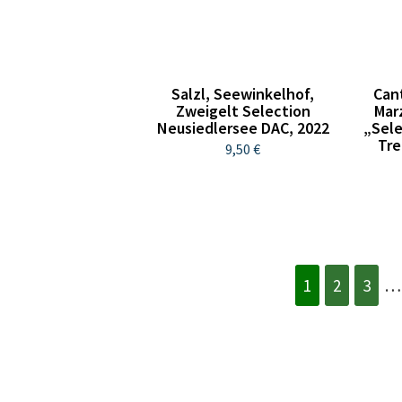
Salzl, Seewinkelhof,
Cant
Zweigelt Selection
Mar
Neusiedlersee DAC, 2022
„Sele
Tre
9,50 €
1
2
3
…