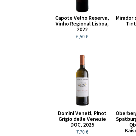
Capote Velho Reserva,
Mirador 
Vinho Regional Lisboa,
Tin
2022
6,50 €
Domìni Veneti, Pinot
Oberber
Grigio delle Venezie
Spätbur
DOC, 2025
Qb
Kais
7,70 €