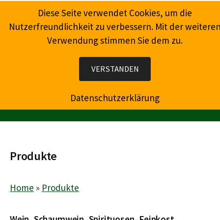
Springe
Diese Seite verwendet Cookies, um die
zum
Nutzerfreundlichkeit zu verbessern. Mit der weitere
Inhalt
Verwendung stimmen Sie dem zu.
Wein, Champagner, Prosecco, Feinkost, Präsente
VERSTANDEN
Datenschutzerklärung
MENÜ
Produkte
Home
»
Produkte
Wein, Schaumwein, Spirituosen, Feinkost,