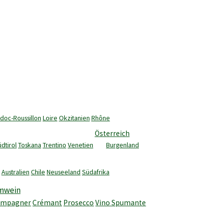
doc-Roussillon
Loire
Okzitanien
Rhône
Österreich
dtirol
Toskana
Trentino
Venetien
Burgenland
Australien
Chile
Neuseeland
Südafrika
mwein
ampagner
Crémant
Prosecco
Vino Spumante