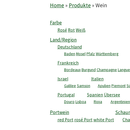
Home
»
Produkte
»
Wein
Farbe
Rosé
Rot
Weiß
Land/Region
Deutschland
Baden
Mosel
Pfalz
Württemberg
Frankreich
Bordeaux
Burgund
Champagne
Langue
Israel
Italien
Galilee
Samson
Apulien
Piemont
Sü
Portugal
Spanien
Übersee
Douro
Lisboa
Rioja
Argentinien
Portwein
Schau
red Port
rosé Port
white Port
Ch