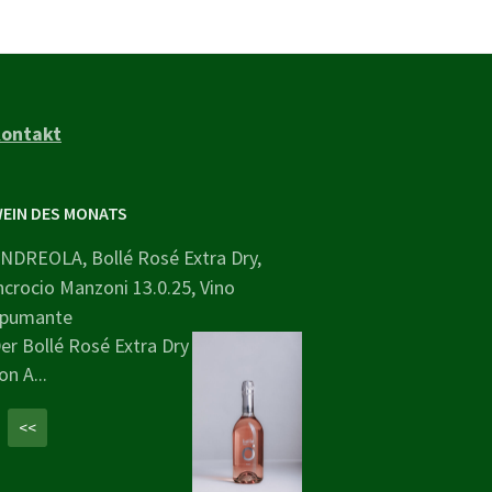
ontakt
EIN DES MONATS
NDREOLA, Bollé Rosé Extra Dry,
ncrocio Manzoni 13.0.25, Vino
pumante
er Bollé Rosé Extra Dry
on A...
<<