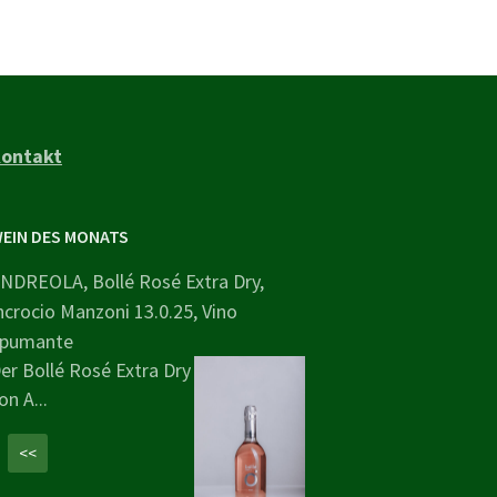
ontakt
EIN DES MONATS
NDREOLA, Bollé Rosé Extra Dry,
ncrocio Manzoni 13.0.25, Vino
pumante
er Bollé Rosé Extra Dry
on A...
<<