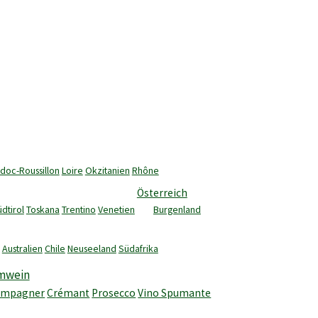
doc-Roussillon
Loire
Okzitanien
Rhône
Österreich
dtirol
Toskana
Trentino
Venetien
Burgenland
Australien
Chile
Neuseeland
Südafrika
mwein
ampagner
Crémant
Prosecco
Vino Spumante