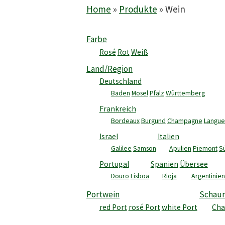
Home
»
Produkte
»
Wein
Farbe
Rosé
Rot
Weiß
Land/Region
Deutschland
Baden
Mosel
Pfalz
Württemberg
Frankreich
Bordeaux
Burgund
Champagne
Langue
Israel
Italien
Galilee
Samson
Apulien
Piemont
Sü
Portugal
Spanien
Übersee
Douro
Lisboa
Rioja
Argentinien
Portwein
Schau
red Port
rosé Port
white Port
Ch